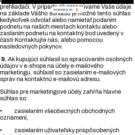
prehliadači. V prípade ak spracúvame Vaše údaje
POWERED BY
na základe Vášho súhlasu je možné tento súhlas
kedykoľvek odvolať alebo namietať podaním
podnetu na našich miestach kontaktu alebo
zaslaním podnetu na kontaktný bod uvedený v
časti Kontaktujte nás, alebo pomocou
nasledovných pokynov.
9.
Ak kupujúci súhlasil so spracúvaním osobných
údajov v e-shope na účely e-mailového
marketingu, súhlasil so zasielaním e-mailových
správ na kontaktnú e-mailovú adresu.
Súhlas pre marketingové účely zahŕňa hlavne
súhlas so:
• zasielaním všeobecných obchodných
oznámení,
• zasielaním užívateľsky prispôsobených