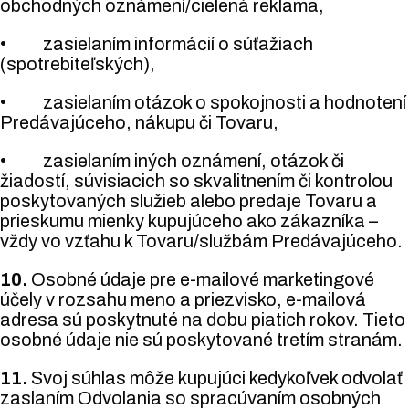
obchodných oznámení/cielená reklama,
• zasielaním informácií o súťažiach
(spotrebiteľských),
• zasielaním otázok o spokojnosti a hodnotení
Predávajúceho, nákupu či Tovaru,
• zasielaním iných oznámení, otázok či
žiadostí, súvisiacich so skvalitnením či kontrolou
poskytovaných služieb alebo predaje Tovaru a
prieskumu mienky kupujúceho ako zákazníka –
vždy vo vzťahu k Tovaru/službám Predávajúceho.
10.
Osobné údaje pre e-mailové marketingové
účely v rozsahu meno a priezvisko, e-mailová
adresa sú poskytnuté na dobu piatich rokov. Tieto
osobné údaje nie sú poskytované tretím stranám.
11.
Svoj súhlas môže kupujúci kedykoľvek odvolať
zaslaním Odvolania so spracúvaním osobných