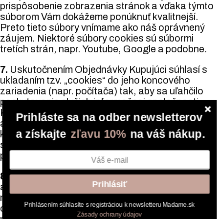
prispôsobenie zobrazenia stránok a vďaka týmto
súborom Vám dokážeme ponúknuť kvalitnejší.
Preto tieto súbory vnímame ako náš oprávnený
záujem. Niektoré súbory cookies sú súbormi
tretích strán, napr. Youtube, Google a podobne.
7.
Uskutočnením Objednávky Kupujúci súhlasí s
ukladaním tzv. „cookies“ do jeho koncového
zariadenia (napr. počítača) tak, aby sa uľahčilo
poskytovanie služieb informačnej spoločnosti.
Kupujúci má možnosť odmietnuť aby „cookies“
Prihláste sa na odber newsletterov
alebo podobné nástroje boli ukladané do jeho
a získajte
zľavu 10%
na váš nákup.
koncového zariadenia napríklad tým, že spustí vo
svojom koncovom zariadení funkciu anonymného
prehliadania.
8.
Súbory cookies si môžete kedykoľvek vymazať
Prihlásiť
alebo ich zbieranie nastaviť priamo v
nastaveniach internetového prehliadača. Ak
Prihlásením súhlasíte s registráciou k newsletteru Madame.sk
chcete odmietnuť zbieranie súborov cookies
Zásady ochrany údajov
nastavte si to vo svojom internetovom