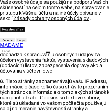
vzťahu k spracúvaným osobným údajov.
Vaše osobné údaje sa použijú na podporu Vašich
skúseností na celom tomto webe, na spravovanie
5.
Prevádzkovateľ od kupujúceho získava
prístupu k Vášmu účtu a na iné účely opísané v
nasledovné osobné údaje: titul, meno, priezvisko,
sekcií
Zásady ochrany osobných údajov
.
adresa, adresa na doručenie, fakturačná adresa,
telefónne číslo, e-mailová adresa, ktoré sú
Registrovať sa
spracúvané za účelom korektného vybavenia
Vašej objednávky. Tieto osobné údaje sú
Register
Login
uchovávané po dobu 10 rokov pre účely
MADAME
archivácie. V rámci vybavenia objednávky
dochádza k spracúvaniu osobných údajov za
účelom vystavenia faktúr, vystavenia skladových
(dodacích) listov, zabezpečenia dopravy ako aj
účtovania v účtovníctve.
6.
Tieto stránky zaznamenávajú vašu IP adresu,
informácie o čase koľko času strávite prezeraním
tých stránok a informácie o tom z akých stránok k
nám prichádzate. Cookies sú textové súbory,
ktoré sú ukladané vo vašom počítači a používajú
sa aj na meranie návštevnosti stránky a