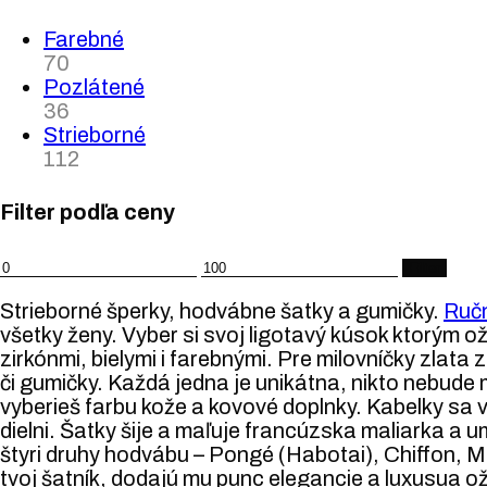
Farebné
70
Pozlátené
36
Strieborné
112
Filter podľa ceny
Minimálna
Maximálna
Filter
cena
cena
Strieborné šperky, hodvábne šatky a gumičky.
Ruč
všetky ženy. Vyber si svoj ligotavý kúsok ktorým ož
zirkónmi, bielymi i farebnými. Pre milovníčky zla
či gumičky. Každá jedna je unikátna, nikto nebude
vyberieš farbu kože a kovové doplnky. Kabelky sa 
dielni. Šatky šije a maľuje francúzska maliarka a
štyri druhy hodvábu – Pongé (Habotai), Chiffon, Mo
tvoj šatník, dodajú mu punc elegancie a luxusua ož