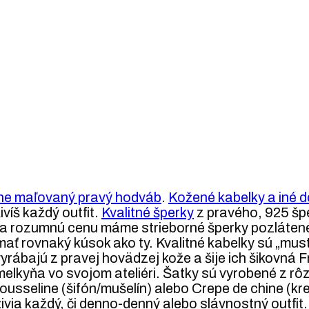
ne maľovaný pravý hodváb
.
Kožené kabelky a iné d
ivíš každý outfit.
Kvalitné šperky
z pravého, 925 špe
ta za rozumnú cenu máme strieborné šperky pozláte
 mať rovnaký kúsok ako ty. Kvalitné kabelky sú „mu
vyrábajú z pravej hovädzej kože a šije ich šikovná
 umelkyňa vo svojom ateliéri. Šatky sú vyrobené z 
usseline (šifón/mušelín) alebo Crepe de chine (kre
ivia každý, či denno-denný alebo slávnostný outfit.