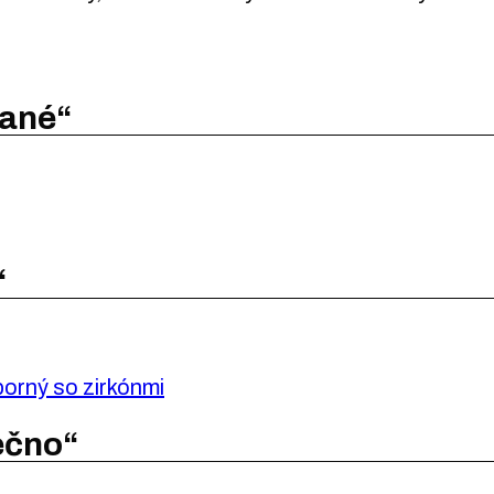
vané“
“
ečno“