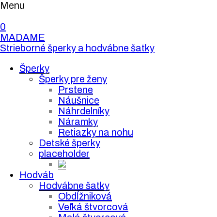
Menu
0
MADAME
Strieborné šperky a hodvábne šatky
Šperky
Šperky pre ženy
Prstene
Náušnice
Náhrdelníky
Náramky
Retiazky na nohu
Detské šperky
placeholder
Hodváb
Hodvábne šatky
Obdĺžniková
Veľká štvorcová