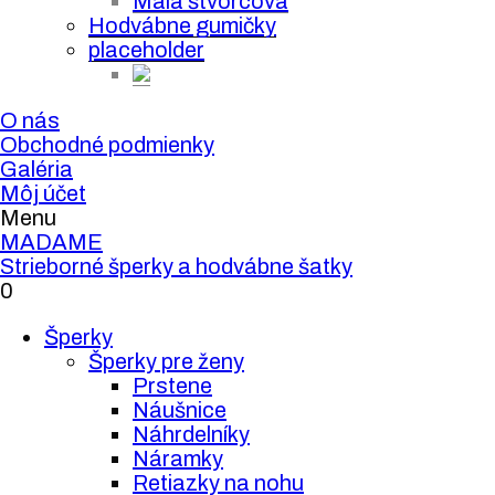
Malá štvorcová
Hodvábne gumičky
placeholder
O nás
Obchodné podmienky
Galéria
Môj účet
Menu
MADAME
Strieborné šperky a hodvábne šatky
0
Šperky
Šperky pre ženy
Prstene
Náušnice
Náhrdelníky
Náramky
Retiazky na nohu