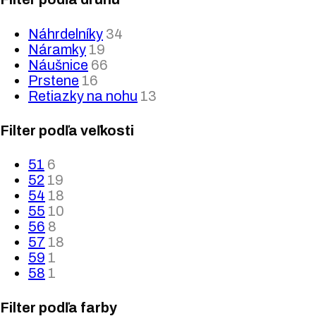
Náhrdelníky
34
Náramky
19
Náušnice
66
Prstene
16
Retiazky na nohu
13
Filter podľa veľkosti
51
6
52
19
54
18
55
10
56
8
57
18
59
1
58
1
Filter podľa farby