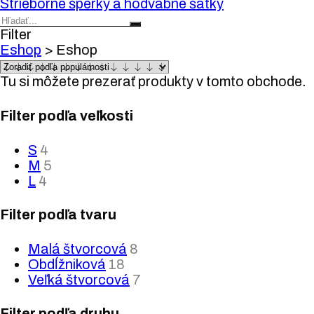
Strieborné šperky a hodvábne šatky
Filter
Eshop
>
Eshop
Tu si môžete prezerať produkty v tomto obchode.
Filter podľa veľkosti
S
4
M
5
L
4
Filter podľa tvaru
Malá štvorcová
8
Obdĺžniková
18
Veľká štvorcová
7
Filter podľa druhu