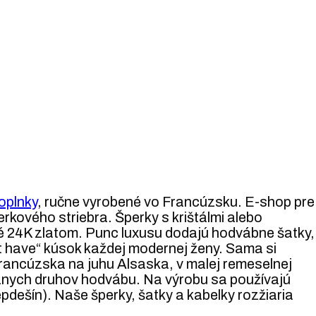
oplnky
, ručne vyrobené vo Francúzsku. E-shop pre
rkového striebra. Šperky s krištálmi alebo
né 24K zlatom. Punc luxusu dodajú hodvábne šatky,
st have“ kúsok každej modernej ženy. Sama si
 Francúzska na juhu Alsaska, v malej remeselnej
rôznych druhov hodvábu. Na výrobu sa používajú
pdešín). Naše šperky, šatky a kabelky rozžiaria