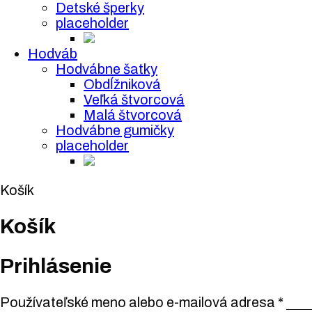
Detské šperky
placeholder
Hodváb
Hodvábne šatky
Obdĺžniková
Veľká štvorcová
Malá štvorcová
Hodvábne gumičky
placeholder
Košík
Košík
Prihlásenie
Používateľské meno alebo e-mailová adresa
*