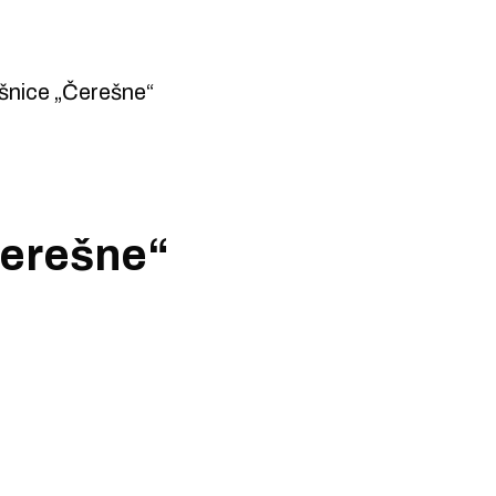
šnice „Čerešne“
Čerešne“