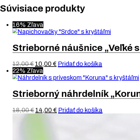
Súvisiace produkty
16% Zľava
Strieborné náušnice „Veľké 
12,00
€
10,00
€
Pridať do košíka
22% Zľava
Strieborný náhrdelník „Koru
18,00
€
14,00
€
Pridať do košíka