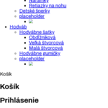
Náramky
Retiazky na nohu
Detské šperky
placeholder
Hodváb
Hodvábne šatky
Obdĺžniková
Veľká štvorcová
Malá štvorcová
Hodvábne gumičky
placeholder
Košík
Košík
Prihlásenie