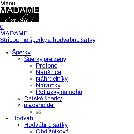
Menu
0
MADAME
Strieborné šperky a hodvábne šatky
Šperky
Šperky pre ženy
Prstene
Náušnice
Náhrdelníky
Náramky
Retiazky na nohu
Detské šperky
placeholder
Hodváb
Hodvábne šatky
Obdĺžniková