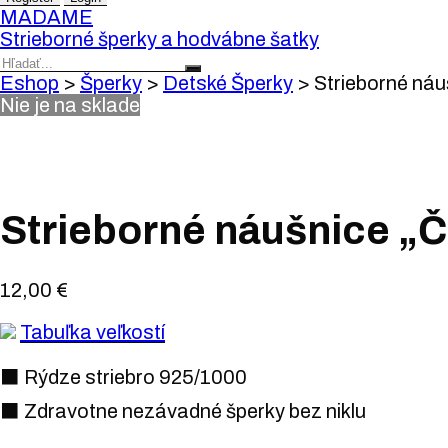
MADAME
Strieborné šperky a hodvábne šatky
Eshop
>
Šperky
>
Detské Šperky
>
Strieborné náu
Nie je na sklade
Strieborné náušnice „
12,00
€
Tabuľka veľkostí
⬛ Rýdze striebro 925/1000
⬛ Zdravotne nezávadné šperky bez niklu