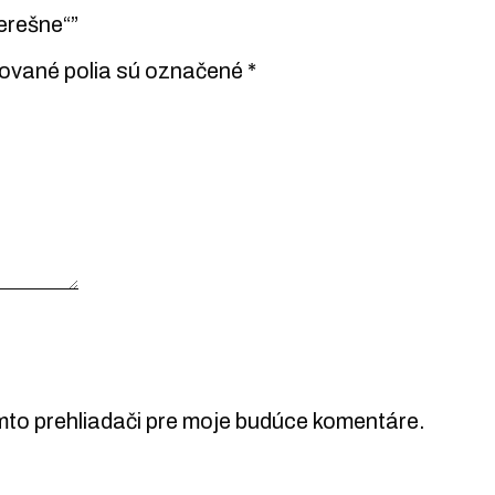
erešne“”
ované polia sú označené
*
mto prehliadači pre moje budúce komentáre.