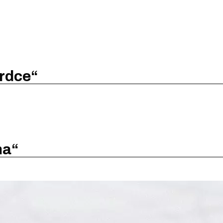
srdce“
na“