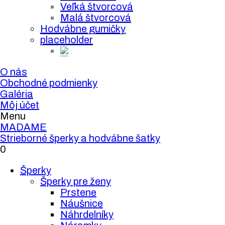
Veľká štvorcová
Malá štvorcová
Hodvábne gumičky
placeholder
O nás
Obchodné podmienky
Galéria
Môj účet
Menu
MADAME
Strieborné šperky a hodvábne šatky
0
Šperky
Šperky pre ženy
Prstene
Náušnice
Náhrdelníky