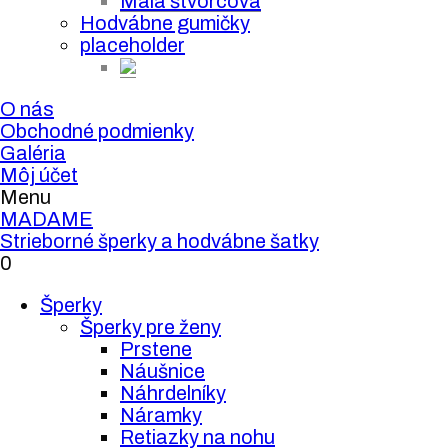
Malá štvorcová
Hodvábne gumičky
placeholder
O nás
Obchodné podmienky
Galéria
Môj účet
Menu
MADAME
Strieborné šperky a hodvábne šatky
0
Šperky
Šperky pre ženy
Prstene
Náušnice
Náhrdelníky
Náramky
Retiazky na nohu