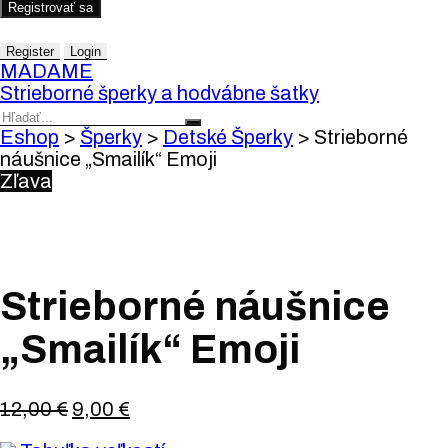
Registrovať sa
Register
Login
MADAME
Strieborné šperky a hodvábne šatky
Eshop
>
Šperky
>
Detské Šperky
>
Strieborné
náušnice „Smailík“ Emoji
Zľava
Strieborné náušnice
„Smailík“ Emoji
12,00
€
9,00
€