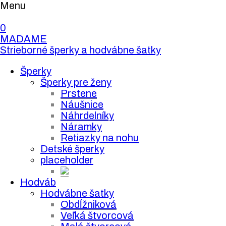
Menu
0
MADAME
Strieborné šperky a hodvábne šatky
Šperky
Šperky pre ženy
Prstene
Náušnice
Náhrdelníky
Náramky
Retiazky na nohu
Detské šperky
placeholder
Hodváb
Hodvábne šatky
Obdĺžniková
Veľká štvorcová