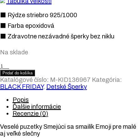
Tabuľka veľkostí
⬛ Rýdze striebro 925/1000
⬛ Farba epoxidová
⬛ Zdravotne nezávadné šperky bez niklu
Na sklade
množstvo
Strieborné
Pridať do košíka
náušnice
Katalógové číslo:
M-KID136967
Kategória:
"Smailík"
BLACK FRIDAY
,
Detské Šperky
Emoji
Popis
Ďalšie informácie
Recenzie (0)
Veselé puzetky Smejúci sa smailík Emoji pre malé
aj veľké slečny