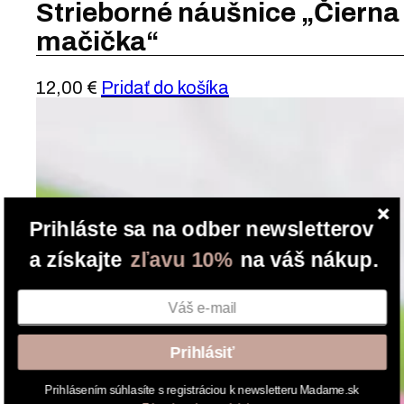
Strieborné náušnice „Čierna
mačička“
12,00
€
Pridať do košíka
Prihláste sa na odber newsletterov
a získajte
zľavu 10%
na váš nákup.
Prihlásiť
Prihlásením súhlasíte s registráciou k newsletteru Madame.sk