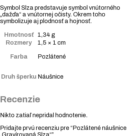
Symbol Slza predstavuje symbol vnútorného
„dažďa“ a vnútornej očisty. Okrem toho
symbolizuje aj plodnosť a hojnosť.
Hmotnosť
1,34 g
Rozmery
1,5 × 1 cm
Farba
Pozlátené
Druh šperku
Náušnice
Recenzie
Nikto zatiaľ nepridal hodnotenie.
Pridajte prvú recenziu pre “Pozlátené náušnice
„Gravírovaná Slza“”