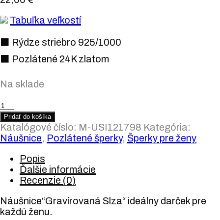
Tabuľka veľkostí
⬛ Rýdze striebro 925/1000
⬛ Pozlátené 24K zlatom
Na sklade
množstvo
Pozlátené
Pridať do košíka
náušnice
Katalógové číslo:
M-USI121798
Kategória:
"Gravírovaná
Náušnice
,
Pozlátené šperky
,
Šperky pre ženy
Slza"
Popis
Ďalšie informácie
Recenzie (0)
Náušnice“Gravírovaná Slza“ ideálny darček pre
každú ženu.