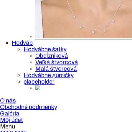
Hodváb
Hodvábne šatky
Obdĺžniková
Veľká štvorcová
Malá štvorcová
Hodvábne gumičky
placeholder
O nás
Obchodné podmienky
Galéria
Môj účet
Menu