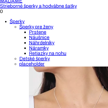
MADAME
Strieborné šperky a hodvábne šatky
0
Šperky
Šperky pre ženy
Prstene
Náušnice
Náhrdelníky
Náramky
Retiazky na nohu
Detské šperky
placeholder