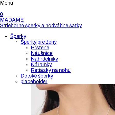
Menu
0
MADAME
Strieborné šperky a hodvábne šatky
Šperky
Šperky pre ženy
Prstene
Náušnice
Náhrdelníky
Náramky
Retiazky na nohu
Detské šperky
placeholder