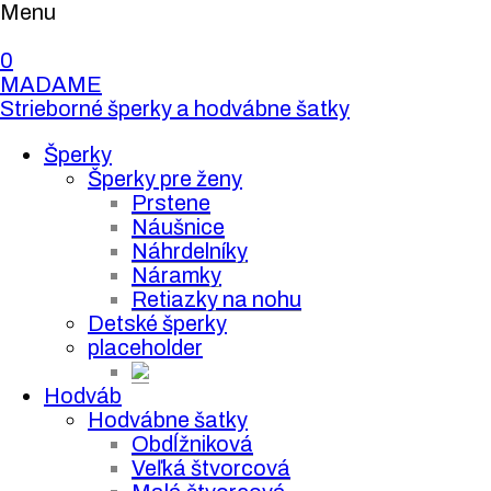
Menu
0
MADAME
Strieborné šperky a hodvábne šatky
Šperky
Šperky pre ženy
Prstene
Náušnice
Náhrdelníky
Náramky
Retiazky na nohu
Detské šperky
placeholder
Hodváb
Hodvábne šatky
Obdĺžniková
Veľká štvorcová