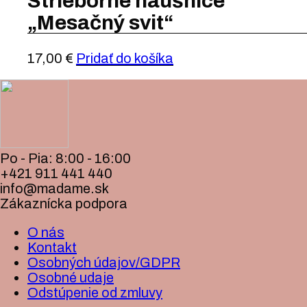
Strieborné náušnice
„Mesačný svit“
17,00
€
Pridať do košíka
Po - Pia: 8:00 - 16:00
+421 911 441 440
info@madame.sk
Zákaznícka podpora
O nás
Kontakt
Osobných údajov/GDPR
Osobné udaje
Odstúpenie od zmluvy