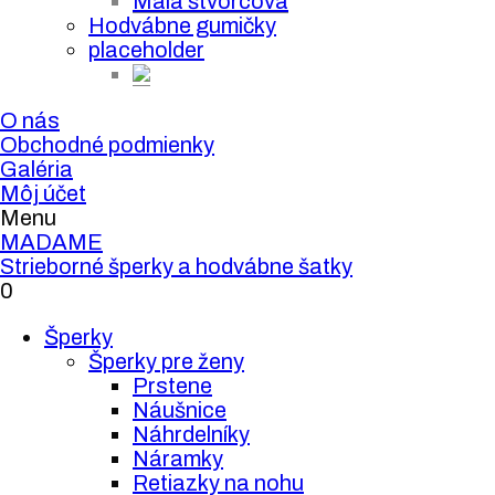
Malá štvorcová
Hodvábne gumičky
placeholder
O nás
Obchodné podmienky
Galéria
Môj účet
Menu
MADAME
Strieborné šperky a hodvábne šatky
0
Šperky
Šperky pre ženy
Prstene
Náušnice
Náhrdelníky
Náramky
Retiazky na nohu