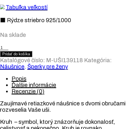
Tabuľka veľkostí
⬛ Rýdze striebro 925/1000
Na sklade
množstvo
Strieborné
Pridať do košíka
náušnice
Katalógové číslo:
M-UŠI139118
Kategória:
"Dvojkruh"
Náušnice
,
Šperky pre ženy
Popis
Ďalšie informácie
Recenzie (0)
Zaujímavé retiazkové náušnice s dvomi obručami
rozveselia Vaše uši.
Kruh – symbol, ktorý znázorňuje dokonalosť,
celistvosť a nekonečno. Kruh je rovnako