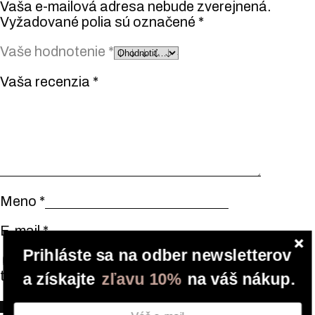
Vaša e-mailová adresa nebude zverejnená.
Vyžadované polia sú označené
*
Vaše hodnotenie
*
Vaša recenzia
*
Meno
*
E-mail
*
Prihláste sa na odber newsletterov
Uložiť moje meno, e-mail a webovú stránku v
tomto prehliadači pre moje budúce komentáre.
a získajte
zľavu 10%
na váš nákup.