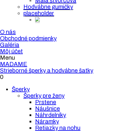
Malá štvorcová
Hodvábne gumičky
placeholder
O nás
Obchodné podmienky
Galéria
Môj účet
Menu
MADAME
Strieborné šperky a hodvábne šatky
0
Šperky
Šperky pre ženy
Prstene
Náušnice
Náhrdelníky
Náramky
Retiazky na nohu