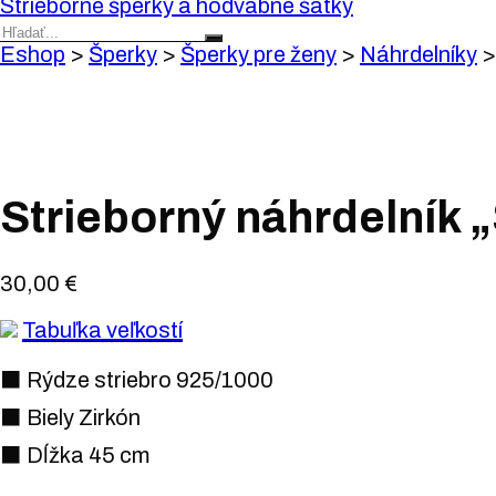
Strieborné šperky a hodvábne šatky
Eshop
>
Šperky
>
Šperky pre ženy
>
Náhrdelníky
Strieborný náhrdelník 
30,00
€
Tabuľka veľkostí
⬛ Rýdze striebro 925/1000
⬛ Biely Zirkón
⬛ Dĺžka 45 cm