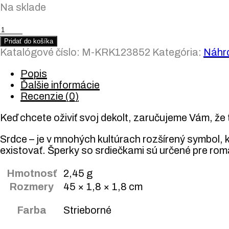
Na sklade
množstvo
Strieborný
Pridať do košíka
náhrdelník
Katalógové číslo:
M-KRK123852
Kategória:
Náhrd
"Srdce"
Popis
Ďalšie informácie
Recenzie (0)
Keď chcete oživiť svoj dekolt, zaručujeme Vám, že t
Srdce – je v mnohých kultúrach rozšírený symbol,
existovať. Šperky so srdiečkami sú určené pre roma
Hmotnosť
2,45 g
Rozmery
45 × 1,8 × 1,8 cm
Farba
Strieborné