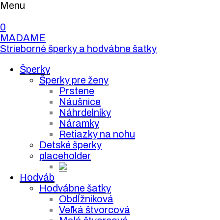
Menu
0
MADAME
Strieborné šperky a hodvábne šatky
Šperky
Šperky pre ženy
Prstene
Náušnice
Náhrdelníky
Náramky
Retiazky na nohu
Detské šperky
placeholder
Hodváb
Hodvábne šatky
Obdĺžniková
Veľká štvorcová