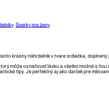
elníky
,
Šperky pre ženy
ento krásny náhrdelník v tvare srdiečka, doplnený j
 ktorý môže označovať lásku a všetko možné s ňou
ntické tipy. Je perfektný aj ako darček pre milova