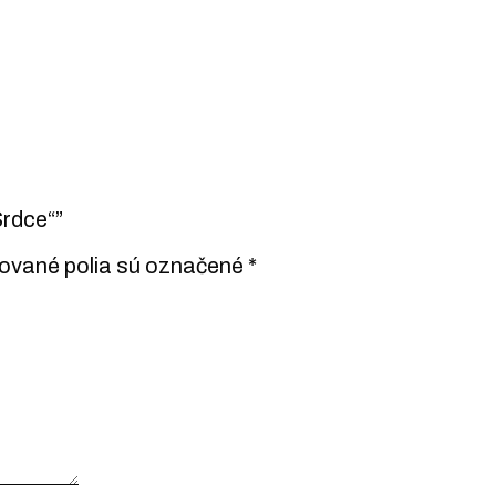
Srdce“”
ované polia sú označené
*