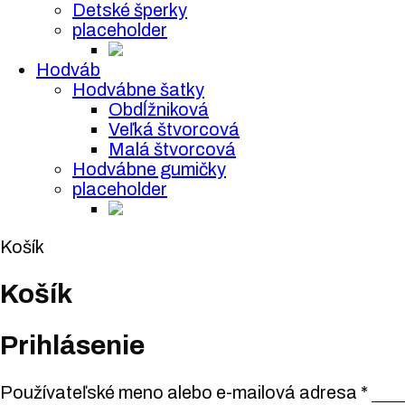
Detské šperky
placeholder
Hodváb
Hodvábne šatky
Obdĺžniková
Veľká štvorcová
Malá štvorcová
Hodvábne gumičky
placeholder
Košík
Košík
Prihlásenie
Používateľské meno alebo e-mailová adresa
*