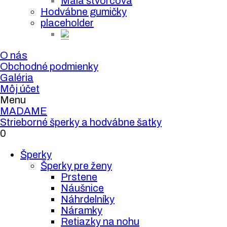
Malá štvorcová
Hodvábne gumičky
placeholder
O nás
Obchodné podmienky
Galéria
Môj účet
Menu
MADAME
Strieborné šperky a hodvábne šatky
0
Šperky
Šperky pre ženy
Prstene
Náušnice
Náhrdelníky
Náramky
Retiazky na nohu