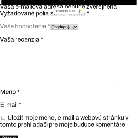
Vaša e-mailová adresa nebude zverejnená.
POWERED BY
Vyžadované polia sú označené
*
Vaše hodnotenie
*
Vaša recenzia
*
Meno
*
E-mail
*
Uložiť moje meno, e-mail a webovú stránku v
tomto prehliadači pre moje budúce komentáre.