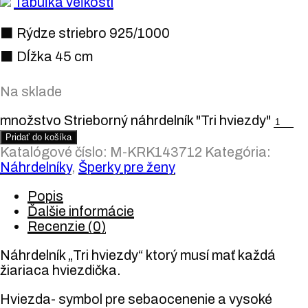
Tabuľka veľkostí
⬛ Rýdze striebro 925/1000
⬛ Dĺžka 45 cm
Na sklade
množstvo Strieborný náhrdelník "Tri hviezdy"
Pridať do košíka
Katalógové číslo:
M-KRK143712
Kategória:
Náhrdelníky
,
Šperky pre ženy
Popis
Ďalšie informácie
Recenzie (0)
Náhrdelník „Tri hviezdy“ ktorý musí mať každá
žiariaca hviezdička.
Hviezda- symbol pre sebaocenenie a vysoké