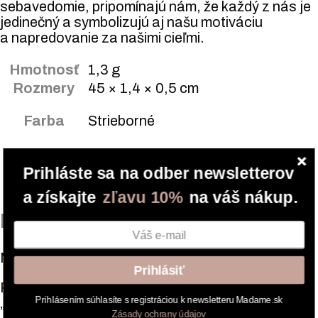
sebavedomie, pripomínajú nám, že každý z nás je
jedinečný a symbolizujú aj našu motiváciu
a napredovanie za našimi cieľmi.
Hmotnosť
1,3 g
Rozmery
45 × 1,4 × 0,5 cm
Farba
Strieborné
Druh šperku
Náhrdelníky
Prihláste sa na odber newsletterov
a získajte
zľavu 10%
na váš nákup.
Recenzie
Nikto zatiaľ nepridal hodnotenie.
Prihlásiť
Pridajte prvú recenziu pre “Strieborný náhrdelník
Prihlásením súhlasíte s registráciou k newsletteru Madame.sk
„Tri hviezdy“”
Zásady ochrany údajov