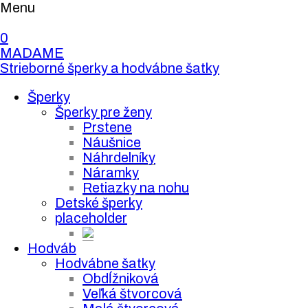
Menu
0
MADAME
Strieborné šperky a hodvábne šatky
Šperky
Šperky pre ženy
Prstene
Náušnice
Náhrdelníky
Náramky
Retiazky na nohu
Detské šperky
placeholder
Hodváb
Hodvábne šatky
Obdĺžniková
Veľká štvorcová